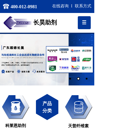
在线咨询
I
联系方式
400-012-0981
长昊
助剂
产品
分类
科莱恩助剂
天普纤维素