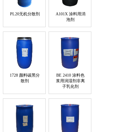
PL20无机分散剂
A101X 涂料用消
泡剂
1728 颜料碳黑分
BE 2410 涂料色
散剂
浆用润湿剂非离
子乳化剂